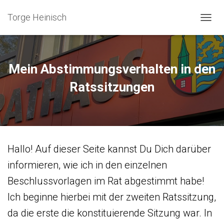
Torge Heinisch
N
A
V
I
G
Mein Abstimmungsverhalten in den
A
T
Ratssitzungen
I
O
N
U
M
S
Hallo! Auf dieser Seite kannst Du Dich darüber
C
H
informieren, wie ich in den einzelnen
A
L
Beschlussvorlagen im Rat abgestimmt habe!
T
Ich beginne hierbei mit der zweiten Ratssitzung,
E
N
da die erste die konstituierende Sitzung war. In