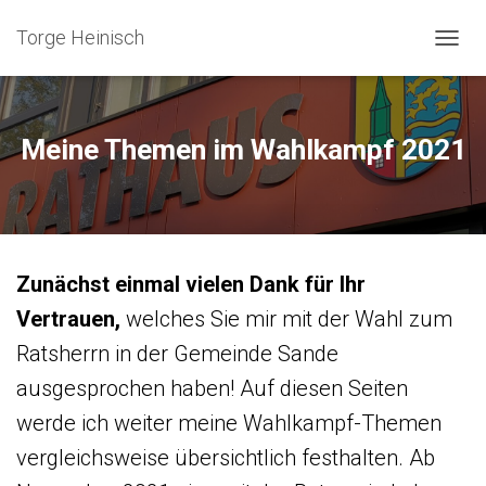
Torge Heinisch
N
A
V
I
G
Meine Themen im Wahlkampf 2021
A
T
I
O
N
U
Zunächst einmal vielen Dank für Ihr
M
S
Vertrauen,
welches Sie mir mit der Wahl zum
C
H
Ratsherrn in der Gemeinde Sande
A
ausgesprochen haben! Auf diesen Seiten
L
T
werde ich weiter meine Wahlkampf-Themen
E
N
vergleichsweise übersichtlich festhalten. Ab