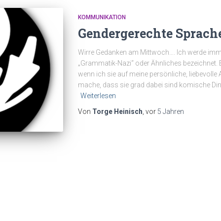
KOMMUNIKATION
Gendergerechte Sprach
Wirre Gedanken am Mittwoch…. Ich werde imme
„Grammatik-Nazi“ oder Ähnliches bezeichnet.
wenn ich sie auf meine persönliche, liebevoll
mache, dass sie grad dabei sind komische Din
Weiterlesen
Von
Torge Heinisch
, vor
5 Jahren