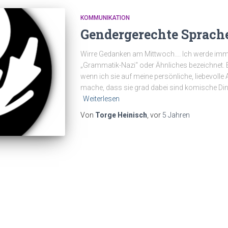
KOMMUNIKATION
Gendergerechte Sprach
Wirre Gedanken am Mittwoch…. Ich werde imme
„Grammatik-Nazi“ oder Ähnliches bezeichnet.
wenn ich sie auf meine persönliche, liebevoll
mache, dass sie grad dabei sind komische Din
Weiterlesen
Von
Torge Heinisch
, vor
5 Jahren