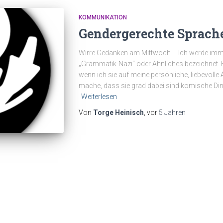
KOMMUNIKATION
Gendergerechte Sprach
Wirre Gedanken am Mittwoch…. Ich werde imme
„Grammatik-Nazi“ oder Ähnliches bezeichnet.
wenn ich sie auf meine persönliche, liebevoll
mache, dass sie grad dabei sind komische Din
Weiterlesen
Von
Torge Heinisch
, vor
5 Jahren