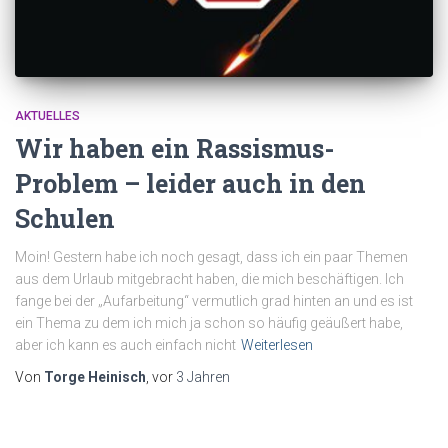
AKTUELLES
Wir haben ein Rassismus-
Problem – leider auch in den
Schulen
Moin! Gestern habe ich noch gesagt, dass ich ein paar Themen
aus dem Urlaub mitgebracht haben, die mich beschäftigen. Ich
fange bei der „Aufarbeitung“ vermutlich grad hinten an und es ist
ein Thema zu dem ich mich ja schon so häufig geäußert habe,
aber ich kann es auch einfach nicht
Weiterlesen
Von
Torge Heinisch
, vor
3 Jahren