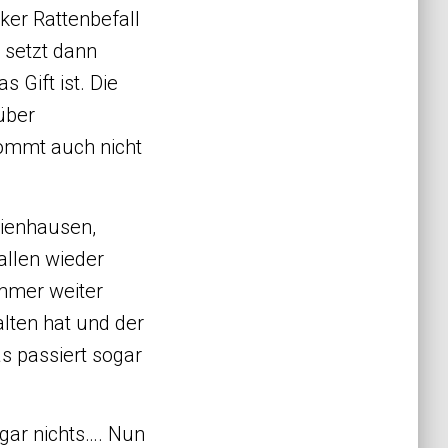
rker Rattenbefall
 setzt dann
 Gift ist. Die
über
 kommt auch nicht
ienhausen,
allen wieder
 immer weiter
alten hat und der
s passiert sogar
gar nichts…. Nun