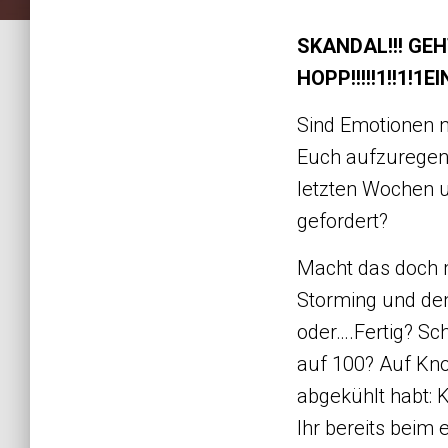
SKANDAL!!! GEH
HOPP!!!!!1!!1!1E
Sind Emotionen n
Euch aufzuregen?
letzten Wochen u
gefordert?
Macht das doch m
Storming und den
oder….Fertig? Sch
auf 100? Auf Knop
abgekühlt habt: 
Ihr bereits beim 