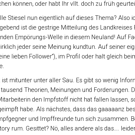
chen können, oder habt Ihr vllt. doch zu früh geurtei
le Stiesel nun eigentlich auf dieses Thema? Also i
gebend ist die gestrige Mitteilung des Landkreises 
renden Empörungs-Welle in diesem Neuland! Auf F
wirklich jeder seine Meinung kundtun. Auf seiner ei
eine lieben Follower“), im Profil oder halt gleich be
e.
ist mitunter unter aller Sau. Es gibt so wenig Info
 tausend Theorien, Meinungen und Forderungen. D
itarbeiterin den Impfstoff nicht hat fallen lassen, s
geimpft habe. Als nächstes, dass das gaaaaanz be
Impfgegner und Impffreunde tun sich zusammen. Be
ory rum. Gesittet? Nö, alles andere als das…. leider