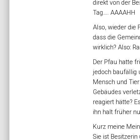
direkt von der B
Tag…. AAAAHH
Also, wieder die 
dass die Gemeind
wirklich? Also: R
Der Pfau hatte fr
jedoch baufällig
Mensch und Tier
Gebäudes verletz
reagiert hätte? E
ihn halt früher n
Kurz meine Meinu
Sie ist Besitzeri