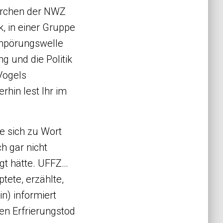
erchen der NWZ
, in einer Gruppe
 Empörungswelle
 und die Politik
Vogels
rhin lest Ihr im
e sich zu Wort
h gar nicht
egt hätte. UFFZ…
tete, erzählte,
n) informiert
den Erfrierungstod