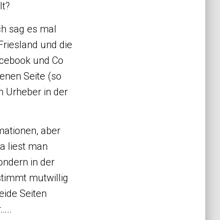
lt?
ch sag es mal
Friesland und die
acebook und Co
genen Seite (so
im Urheber in der
rmationen, aber
a liest man
ondern in der
stimmt mutwillig
ide Seiten
…..