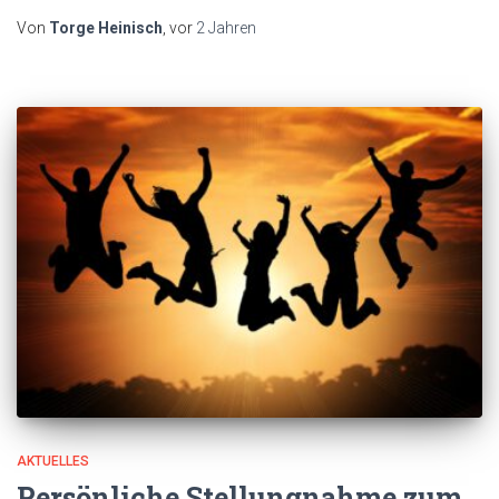
Von
Torge Heinisch
, vor
2 Jahren
AKTUELLES
Persönliche Stellungnahme zum