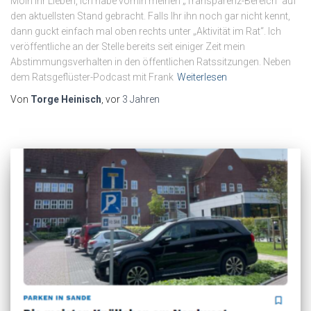
Moin Ihr Lieben, ich habe vorhin meinen „Transparenz-Bereich“ auf
den aktuellsten Stand gebracht. Falls Ihr ihn noch gar nicht kennt,
dann guckt einfach mal oben rechts unter „Aktivität im Rat“. Ich
veröffentliche an der Stelle bereits seit einiger Zeit mein
Abstimmungsverhalten in den öffentlichen Ratssitzungen. Neben
dem Ratsgeflüster-Podcast mit Frank
Weiterlesen
Von
Torge Heinisch
, vor
3 Jahren