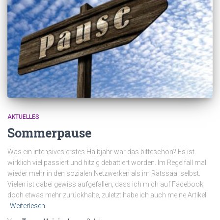
AKTUELLES
Sommerpause
Was ein intensives erstes Halbjahr war das bitteschön? Es ist
wirklich viel passiert und hitzig debattiert worden. Im Regelfall mal
wieder mehr in den sozialen Netzwerken als im Ratssaal selbst.
Vielen ist dabei gewiss aufgefallen, dass ich mich auf Facebook
doch etwas mehr zurückhalte, zuletzt habe ich auch meine Artikel
Weiterlesen