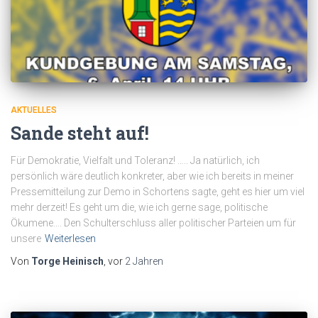
AKTUELLES
Sande steht auf!
Für Demokratie, Vielfalt und Toleranz! ….. Ja natürlich, ich
persönlich wäre deutlich konkreter, aber wie ich bereits in meiner
Pressemitteilung zur Demo in Schortens sagte, geht es hier um viel
mehr derzeit! Es geht um die, wie ich gerne sage, politische
Ökumene…. Den Schulterschluss aller politischer Parteien um für
unsere
Weiterlesen
Von
Torge Heinisch
, vor
2 Jahren