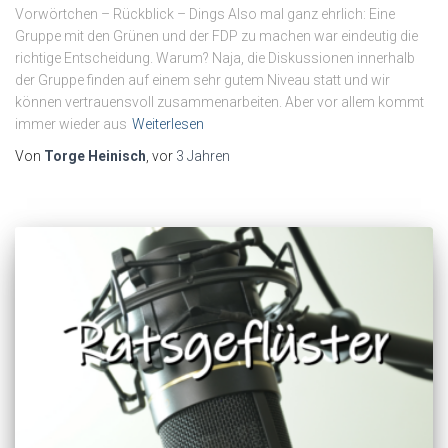
Vorwörtchen – Rückblick – Dings Also mal ganz ehrlich: Eine
Gruppe mit den Grünen und der FDP zu machen war eindeutig die
richtige Entscheidung. Warum? Naja, die Diskussionen innerhalb
der Gruppe finden auf einem sehr gutem Niveau statt und wir
können vertrauensvoll zusammenarbeiten. Aber vor allem kommt
immer wieder aus
Weiterlesen
Von
Torge Heinisch
, vor
3 Jahren