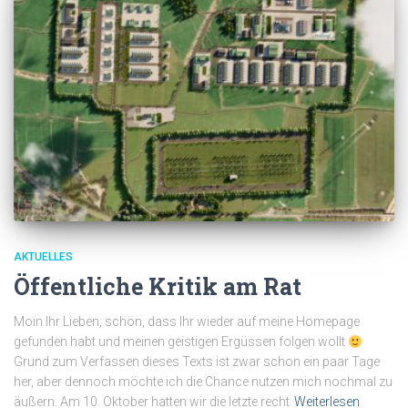
AKTUELLES
Öffentliche Kritik am Rat
Moin Ihr Lieben, schön, dass Ihr wieder auf meine Homepage
gefunden habt und meinen geistigen Ergüssen folgen wollt
Grund zum Verfassen dieses Texts ist zwar schon ein paar Tage
her, aber dennoch möchte ich die Chance nutzen mich nochmal zu
äußern. Am 10. Oktober hatten wir die letzte recht
Weiterlesen