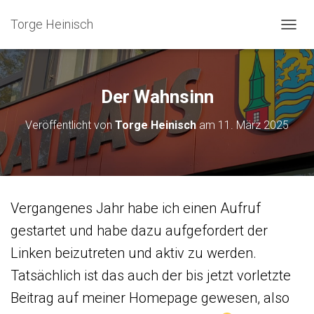
Torge Heinisch
N
A
V
I
G
Der Wahnsinn
A
T
Veröffentlicht von
Torge Heinisch
am
11. März 2025
I
O
N
U
M
S
Vergangenes Jahr habe ich einen Aufruf
C
H
gestartet und habe dazu aufgefordert der
A
L
Linken beizutreten und aktiv zu werden.
T
Tatsächlich ist das auch der bis jetzt vorletzte
E
N
Beitrag auf meiner Homepage gewesen, also