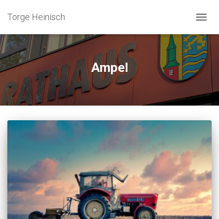
Torge Heinisch
NAVIG
UMSC
Ampel