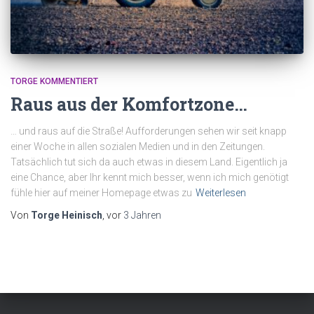
TORGE KOMMENTIERT
Raus aus der Komfortzone…
… und raus auf die Straße! Aufforderungen sehen wir seit knapp
einer Woche in allen sozialen Medien und in den Zeitungen.
Tatsächlich tut sich da auch etwas in diesem Land. Eigentlich ja
eine Chance, aber Ihr kennt mich besser, wenn ich mich genötigt
fühle hier auf meiner Homepage etwas zu
Weiterlesen
Von
Torge Heinisch
, vor
3 Jahren