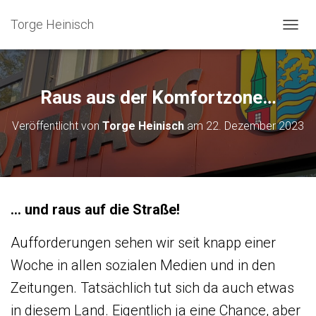
Torge Heinisch
N
A
V
I
G
Raus aus der Komfortzone…
A
T
Veröffentlicht von
Torge Heinisch
am
22. Dezember 2023
I
O
N
U
M
S
… und raus auf die Straße!
C
H
A
Aufforderungen sehen wir seit knapp einer
L
Woche in allen sozialen Medien und in den
T
E
Zeitungen. Tatsächlich tut sich da auch etwas
N
in diesem Land. Eigentlich ja eine Chance, aber