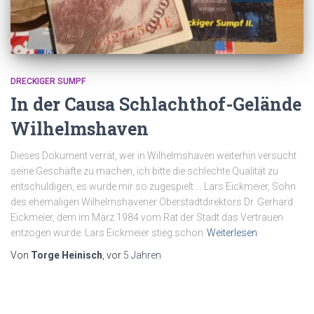
DRECKIGER SUMPF
In der Causa Schlachthof-Gelände
Wilhelmshaven
Dieses Dokument verrät, wer in Wilhelmshaven weiterhin versucht
seine Geschäfte zu machen, ich bitte die schlechte Qualität zu
entschuldigen, es wurde mir so zugespielt…. Lars Eickmeier, Sohn
des ehemaligen Wilhelmshavener Oberstadtdirektors Dr. Gerhard
Eickmeier, dem im März 1984 vom Rat der Stadt das Vertrauen
entzogen wurde. Lars Eickmeier stieg schon
Weiterlesen
Von
Torge Heinisch
, vor
5 Jahren