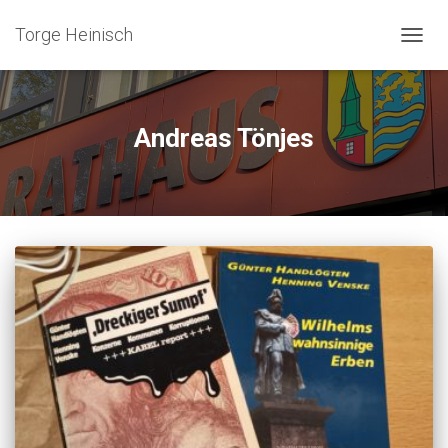
Torge Heinisch
NAVIG
UMSC
Andreas Tönjes