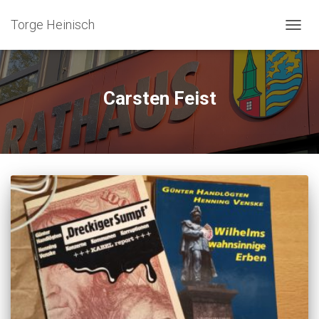
Torge Heinisch
NAVIG
UMSC
Carsten Feist