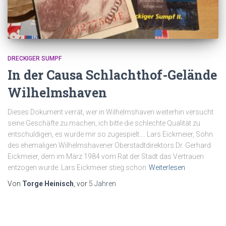
DRECKIGER SUMPF
In der Causa Schlachthof-Gelände
Wilhelmshaven
Dieses Dokument verrät, wer in Wilhelmshaven weiterhin versucht
seine Geschäfte zu machen, ich bitte die schlechte Qualität zu
entschuldigen, es wurde mir so zugespielt…. Lars Eickmeier, Sohn
des ehemaligen Wilhelmshavener Oberstadtdirektors Dr. Gerhard
Eickmeier, dem im März 1984 vom Rat der Stadt das Vertrauen
entzogen wurde. Lars Eickmeier stieg schon
Weiterlesen
Von
Torge Heinisch
, vor
5 Jahren