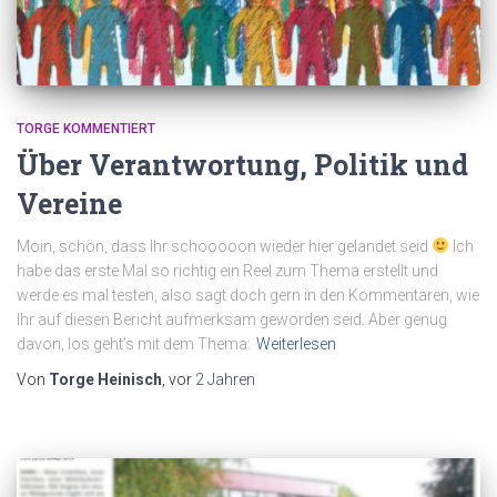
TORGE KOMMENTIERT
Über Verantwortung, Politik und
Vereine
Moin, schön, dass Ihr schooooon wieder hier gelandet seid
Ich
habe das erste Mal so richtig ein Reel zum Thema erstellt und
werde es mal testen, also sagt doch gern in den Kommentaren, wie
Ihr auf diesen Bericht aufmerksam geworden seid. Aber genug
davon, los geht’s mit dem Thema:
Weiterlesen
Von
Torge Heinisch
, vor
2 Jahren