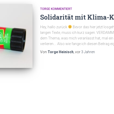
TORGE KOMMENTIERT
Solidarität mit Klima-
Hey, hallo zurück
Bevor das hier jetzt losge
langen Texte, muss ich kurz sagen: VERDAMMT, e
dem Thema, was mich veranlasst hat, mal ein p
verlieren…. Also wie fange ich diesen Beitrag ei
Von
Torge Heinisch
, vor
3 Jahren