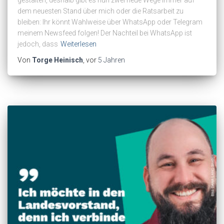
gestalten, deshalb gibt es nun zwei neue Wege immer auf
dem neuesten Stand über mich oder die Ratsarbeit zu
bleiben: Ihr könnt Wahlweise über WhatsApp oder Telegram
meinem Newsfeed folgen! Der Nachteil bei WhatsApp ist
jedoch, dass
Weiterlesen
Von
Torge Heinisch
, vor
5 Jahren