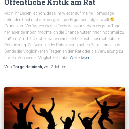
Öffentliche Kritik am Rat
Moin Ihr Lieben, schön, dass Ihr wieder auf meine Homepage
gefunden habt und meinen geistigen Ergüssen folgen wollt
Grund zum Verfassen dieses Texts ist zwar schon ein paar Tage
her, aber dennoch möchte ich die Chance nutzen mich nochmal zu
äußern. Am 10. Oktober hatten wir die letzte recht überschaubare
Ratssitzung. Zu Beginn jeder Ratssitzung haben Bürgerinnen aus
Sande die Möglichkeiten Fragen an den Rat oder die Verwaltung zu
stellen. Von dieser Möglichkeit habe
Weiterlesen
Von
Torge Heinisch
, vor
2 Jahren