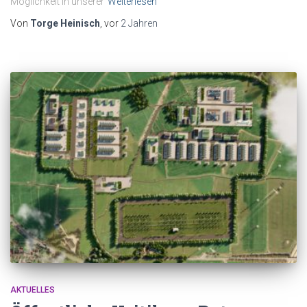
Möglichkeit in unserer
Weiterlesen
Von
Torge Heinisch
, vor
2 Jahren
AKTUELLES