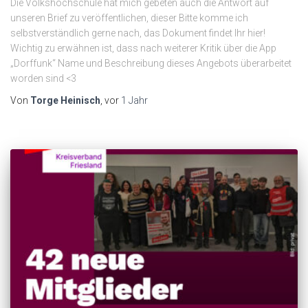
Die Volkshochschule hat mich gebeten auch die Antwort auf
unseren Brief zu veröffentlichen, dieser Bitte komme ich
selbstverständlich gerne nach, das Dokument findet Ihr hier!
Wichtig zu erwähnen ist, dass nach weiterer Kritik über die App
„Dorffunk“ Name und Beschreibung dieses Angebots überarbeitet
worden sind <3
Von
Torge Heinisch
, vor
1 Jahr