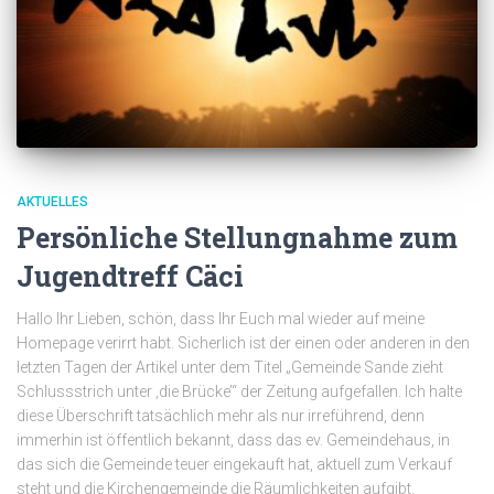
AKTUELLES
Persönliche Stellungnahme zum
Jugendtreff Cäci
Hallo Ihr Lieben, schön, dass Ihr Euch mal wieder auf meine
Homepage verirrt habt. Sicherlich ist der einen oder anderen in den
letzten Tagen der Artikel unter dem Titel „Gemeinde Sande zieht
Schlussstrich unter ‚die Brücke’“ der Zeitung aufgefallen. Ich halte
diese Überschrift tatsächlich mehr als nur irreführend, denn
immerhin ist öffentlich bekannt, dass das ev. Gemeindehaus, in
das sich die Gemeinde teuer eingekauft hat, aktuell zum Verkauf
steht und die Kirchengemeinde die Räumlichkeiten aufgibt.