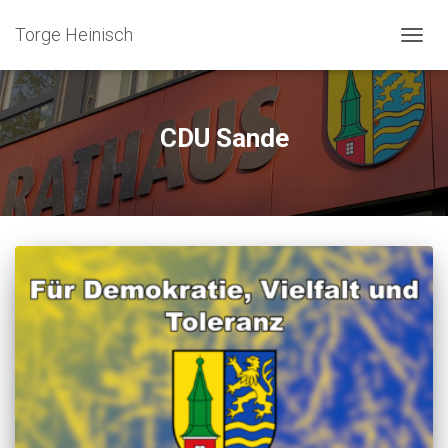
Torge Heinisch
NAVIG
UMSC
CDU Sande