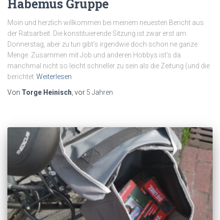
Habemus Gruppe
Moin und herzlich willkommen bei meinem neuesten Bericht aus
der Ratsarbeit. Die konstituierende Sitzung ist zwar erst am
Donnerstag, aber zu tun gibt’s irgendwie doch schon ne ganze
Menge. Zusammen mit Job und anderen Hobbys ist’s da
manchmal nicht so leicht schneller zu sein als die Zeitung (und die
berichtet
Weiterlesen
Von
Torge Heinisch
, vor
5 Jahren