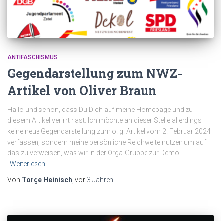
ANTIFASCHISMUS
Gegendarstellung zum NWZ-
Artikel von Oliver Braun
Hallo und schön, dass Du Dich auf meine Homepage und zu
diesem Artikel verirrt hast. Ich möchte an dieser Stelle allerdings
keine neue Gegendarstellung zum o. g. Artikel vom 2. Februar 2024
verfassen, sondern meine persönliche Reichweite nutzen um auf
das zu verweisen, was wir in der Orga-Gruppe zur Demo
Weiterlesen
Von
Torge Heinisch
, vor
3 Jahren