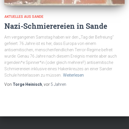
AKTUELLES AUS SANDE
Nazi-Schmierereien in Sande
Am vergangenen Samstag haben wir den „Tag der Befreiung“
gefeiert. 76 Jahre ist es her, dass Europa von einem
antisemitischen, menschenfeindlichen Terror-Regime befreit
wurde: Genau 76 Jahre nach diesem Ereignis meinte aber auch
irgendein*e Spinner*in (oder gleich mehrere?) antisemitische
Schmierereien inklusive eines Hakenkreuzes an einer Sander
Schule hinterlassen zu müssen.
Weiterlesen
Von
Torge Heinisch
, vor
5 Jahren