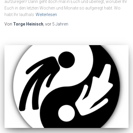
aufzuregen? Dann geht doch mal in Euch und überlegt, worüber Ihr
Euch in den letzten Wochen und Monate so aufgeregt habt. Wo
habt Ihr lauthals
Weiterlesen
Von
Torge Heinisch
, vor
5 Jahren