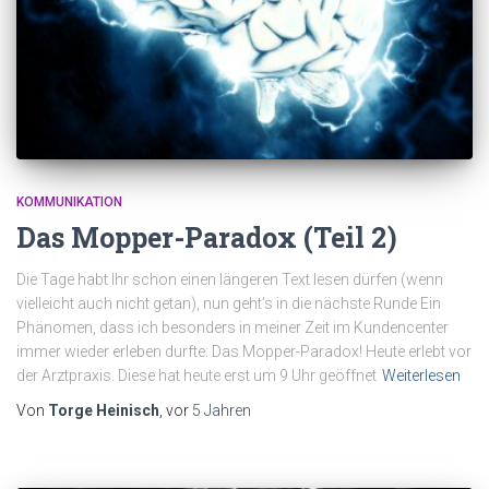
KOMMUNIKATION
Das Mopper-Paradox (Teil 2)
Die Tage habt Ihr schon einen längeren Text lesen dürfen (wenn
vielleicht auch nicht getan), nun geht’s in die nächste Runde Ein
Phänomen, dass ich besonders in meiner Zeit im Kundencenter
immer wieder erleben durfte: Das Mopper-Paradox! Heute erlebt vor
der Arztpraxis. Diese hat heute erst um 9 Uhr geöffnet
Weiterlesen
Von
Torge Heinisch
, vor
5 Jahren