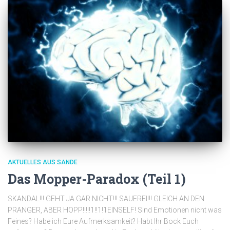
AKTUELLES AUS SANDE
Das Mopper-Paradox (Teil 1)
SKANDAL!!! GEHT JA GAR NICHT!!! SAUEREI!!! GLEICH AN DEN
PRANGER, ABER HOPP!!!!!1!!1!1EINSELF! Sind Emotionen nicht was
Feines? Habe ich Eure Aufmerksamkeit? Habt Ihr Bock Euch