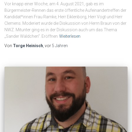
Vor knapp einer Woche, am 4. August 2021, gab es im
Bürgermeister-Rennen das erste öffentliche Aufeinandertreffen der
Kandidat*innen Frau Ramke, Herr Eiklenborg, Herr Vogt und Herr
Clemens. Moderiert wurde die Diskussion von Herrn Braun von der
NWZ. Mitunter ging es in der Diskussion auch um das Thema
„Sander Wäldchen“. Eröffnen
Weiterlesen
Von
Torge Heinisch
, vor
5 Jahren