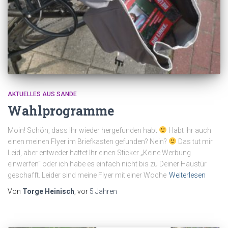
AKTUELLES AUS SANDE
Wahlprogramme
Moin! Schön, dass Ihr wieder hergefunden habt
Habt Ihr auch
einen meinen Flyer im Briefkasten gefunden? Nein?
Das tut mir
Leid, aber entweder hattet Ihr einen Sticker „Keine Werbung
einwerfen“ oder ich habe es einfach nicht bis zu Deiner Haustür
geschafft. Leider sind meine Flyer mit einer Woche
Weiterlesen
Von
Torge Heinisch
, vor
5 Jahren