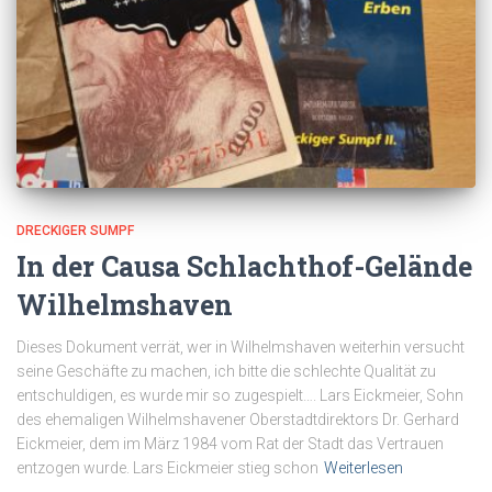
DRECKIGER SUMPF
In der Causa Schlachthof-Gelände
Wilhelmshaven
Dieses Dokument verrät, wer in Wilhelmshaven weiterhin versucht
seine Geschäfte zu machen, ich bitte die schlechte Qualität zu
entschuldigen, es wurde mir so zugespielt…. Lars Eickmeier, Sohn
des ehemaligen Wilhelmshavener Oberstadtdirektors Dr. Gerhard
Eickmeier, dem im März 1984 vom Rat der Stadt das Vertrauen
entzogen wurde. Lars Eickmeier stieg schon
Weiterlesen