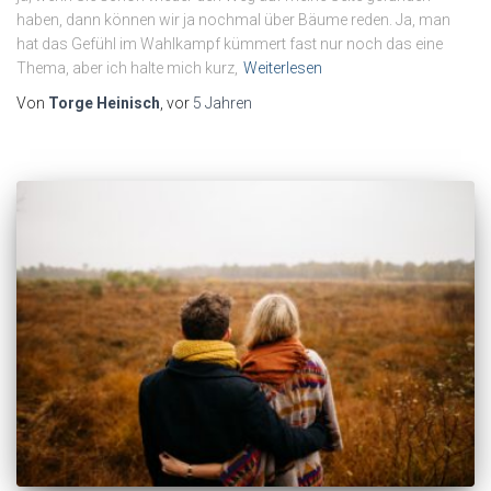
haben, dann können wir ja nochmal über Bäume reden. Ja, man
hat das Gefühl im Wahlkampf kümmert fast nur noch das eine
Thema, aber ich halte mich kurz,
Weiterlesen
Von
Torge Heinisch
, vor
5 Jahren