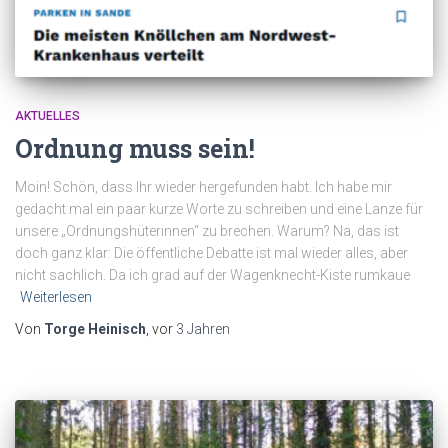
AKTUELLES
Ordnung muss sein!
Moin! Schön, dass Ihr wieder hergefunden habt. Ich habe mir
gedacht mal ein paar kurze Worte zu schreiben und eine Lanze für
unsere „Ordnungshüterinnen“ zu brechen. Warum? Na, das ist
doch ganz klar: Die öffentliche Debatte ist mal wieder alles, aber
nicht sachlich. Da ich grad auf der Wagenknecht-Kiste rumkaue
Weiterlesen
Von
Torge Heinisch
, vor
3 Jahren