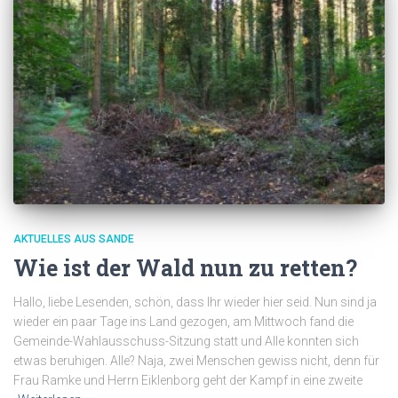
AKTUELLES AUS SANDE
Wie ist der Wald nun zu retten?
Hallo, liebe Lesenden, schön, dass Ihr wieder hier seid. Nun sind ja
wieder ein paar Tage ins Land gezogen, am Mittwoch fand die
Gemeinde-Wahlausschuss-Sitzung statt und Alle konnten sich
etwas beruhigen. Alle? Naja, zwei Menschen gewiss nicht, denn für
Frau Ramke und Herrn Eiklenborg geht der Kampf in eine zweite