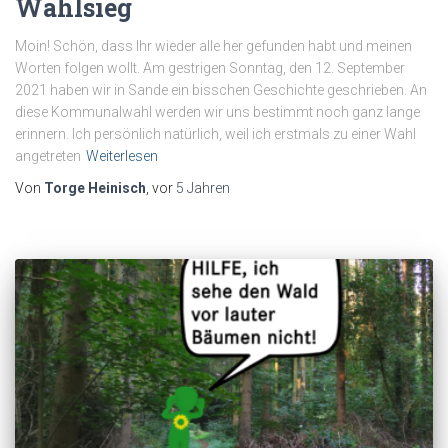
Wahlsieg
Moin! Schön, dass Ihr wieder alle her gefunden habt und meinen
Worten folgen wollt. Am gestrigen Sonntag, den 12. September
2021 haben wir in Sande ein bisschen Geschichte geschrieben. An
diese Kommunalwahl werden wir uns bestimmt noch ganz lange
erinnern. Ich persönlich natürlich, weil ich erstmals zu einer Wahl
angetreten
Weiterlesen
Von
Torge Heinisch
, vor
5 Jahren