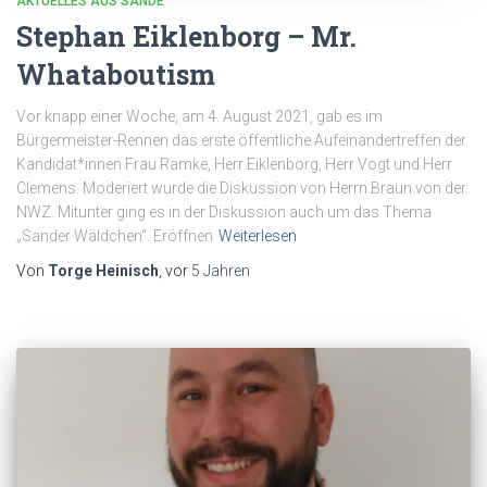
AKTUELLES AUS SANDE
Stephan Eiklenborg – Mr.
Whataboutism
Vor knapp einer Woche, am 4. August 2021, gab es im
Bürgermeister-Rennen das erste öffentliche Aufeinandertreffen der
Kandidat*innen Frau Ramke, Herr Eiklenborg, Herr Vogt und Herr
Clemens. Moderiert wurde die Diskussion von Herrn Braun von der
NWZ. Mitunter ging es in der Diskussion auch um das Thema
„Sander Wäldchen“. Eröffnen
Weiterlesen
Von
Torge Heinisch
, vor
5 Jahren