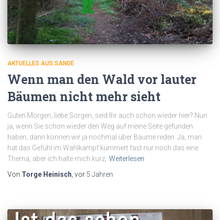
AKTUELLES AUS SANDE
Wenn man den Wald vor lauter
Bäumen nicht mehr sieht
Guten Morgen, liebe Sorgen, seid Ihr auch schon wieder hier? Nun
ja, wenn Sie schon wieder den Weg auf meine Seite gefunden
haben, dann können wir ja nochmal über Bäume reden. Ja, man
hat das Gefühl im Wahlkampf kümmert fast nur noch das eine
Thema, aber ich halte mich kurz,
Weiterlesen
Von
Torge Heinisch
, vor
5 Jahren