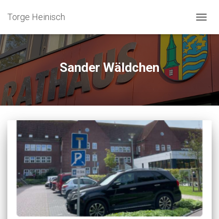
Torge Heinisch
NAVIG
UMSC
Sander Wäldchen