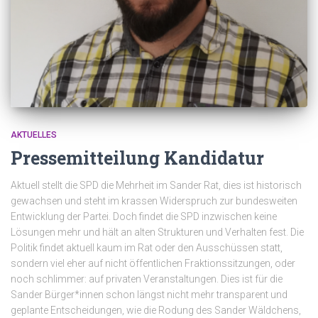
AKTUELLES
Pressemitteilung Kandidatur
Aktuell stellt die SPD die Mehrheit im Sander Rat, dies ist historisch
gewachsen und steht im krassen Widerspruch zur bundesweiten
Entwicklung der Partei. Doch findet die SPD inzwischen keine
Lösungen mehr und hält an alten Strukturen und Verhalten fest. Die
Politik findet aktuell kaum im Rat oder den Ausschüssen statt,
sondern viel eher auf nicht öffentlichen Fraktionssitzungen, oder
noch schlimmer: auf privaten Veranstaltungen. Dies ist für die
Sander Bürger*innen schon längst nicht mehr transparent und
geplante Entscheidungen, wie die Rodung des Sander Wäldchens,