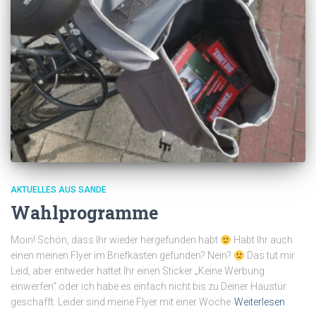
AKTUELLES AUS SANDE
Wahlprogramme
Moin! Schön, dass Ihr wieder hergefunden habt
Habt Ihr auch
einen meinen Flyer im Briefkasten gefunden? Nein?
Das tut mir
Leid, aber entweder hattet Ihr einen Sticker „Keine Werbung
einwerfen“ oder ich habe es einfach nicht bis zu Deiner Haustür
geschafft. Leider sind meine Flyer mit einer Woche
Weiterlesen