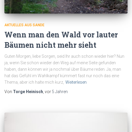
AKTUELLES AUS SANDE
Wenn man den Wald vor lauter
Bäumen nicht mehr sieht
Guten Morgen, liebe Sorgen, seid Ihr auch schon wieder hier? Nun
ja, wenn Sie schon wieder den Weg auf meine Seite gefunden
haben, dann können wir ja nochmal über Bäume reden. Ja, man
hat das Gefühl im Wahlkampf kümmert fast nur noch das eine
Thema, aber ich halte mich kurz,
Weiterlesen
Von
Torge Heinisch
, vor
5 Jahren