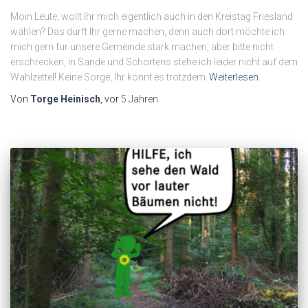
Moin Leute, wollt Ihr mich eigentlich auch in den Kreistag Friesland
wählen? Das dürft Ihr gerne machen, denn auch dort möchte ich
mich gern für unsere Gemeinde stark machen, aber bitte nicht
erschrecken, in Sande und Schortens stehe ich leider nicht auf dem
Wahlzettel! Keine Sorge, Ihr könnt es trotzdem
Weiterlesen
Von
Torge Heinisch
, vor
5 Jahren