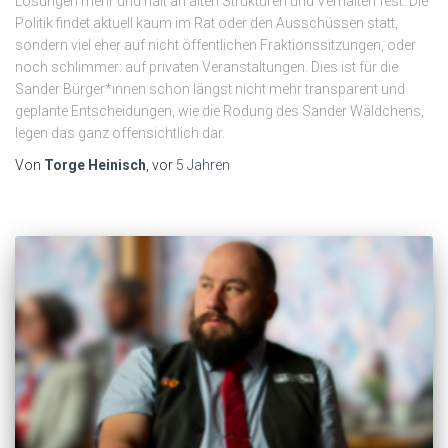
Lösungen mehr und hält an alten Strukturen und Verhalten fest. Die
Politik findet aktuell kaum im Rat oder den Ausschüssen statt,
sondern viel eher auf nicht öffentlichen Fraktionssitzungen, oder
noch schlimmer: auf privaten Veranstaltungen. Dies ist für die
Sander Bürger*innen schon längst nicht mehr transparent und
geplante Entscheidungen, wie die Rodung des Sander Wäldchens,
legen das ganz offensichtlich dar.
Von
Torge Heinisch
, vor
5 Jahren