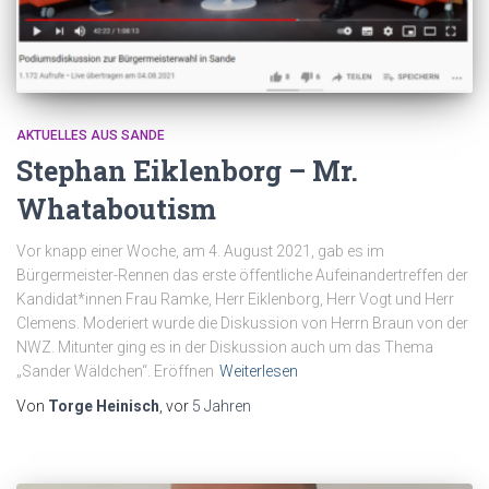
AKTUELLES AUS SANDE
Stephan Eiklenborg – Mr.
Whataboutism
Vor knapp einer Woche, am 4. August 2021, gab es im
Bürgermeister-Rennen das erste öffentliche Aufeinandertreffen der
Kandidat*innen Frau Ramke, Herr Eiklenborg, Herr Vogt und Herr
Clemens. Moderiert wurde die Diskussion von Herrn Braun von der
NWZ. Mitunter ging es in der Diskussion auch um das Thema
„Sander Wäldchen“. Eröffnen
Weiterlesen
Von
Torge Heinisch
, vor
5 Jahren