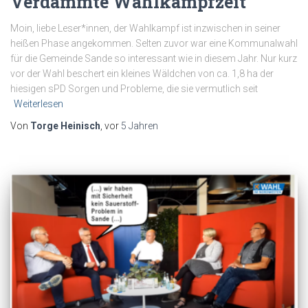
Verdammte Wahlkampfzeit
Moin, liebe Leser*innen, der Wahlkampf ist inzwischen in seiner
heißen Phase angekommen. Selten zuvor war eine Kommunalwahl
für die Gemeinde Sande so interessant wie in diesem Jahr. Nur kurz
vor der Wahl beschert ein kleines Wäldchen von ca. 1,8 ha der
hiesigen sPD Sorgen und Probleme, die sie vermutlich seit
Weiterlesen
Von
Torge Heinisch
, vor
5 Jahren