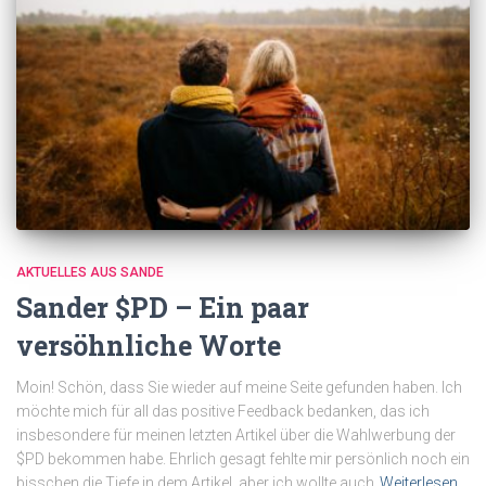
AKTUELLES AUS SANDE
Sander $PD – Ein paar
versöhnliche Worte
Moin! Schön, dass Sie wieder auf meine Seite gefunden haben. Ich
möchte mich für all das positive Feedback bedanken, das ich
insbesondere für meinen letzten Artikel über die Wahlwerbung der
$PD bekommen habe. Ehrlich gesagt fehlte mir persönlich noch ein
bisschen die Tiefe in dem Artikel, aber ich wollte auch
Weiterlesen