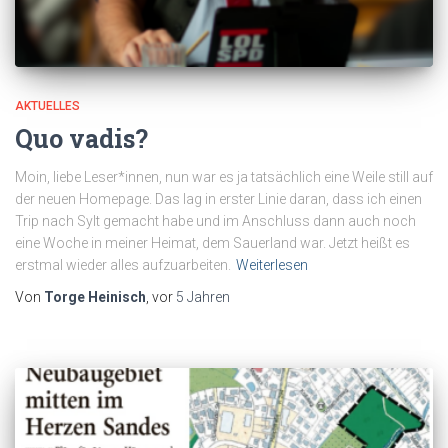
AKTUELLES
Quo vadis?
Moin, liebe Leser*innen, nun war es ja tatsächlich eine Weile still auf
der neuen Homepage. Das lag in erster Linie daran, dass ich einen
Trip nach Sylt gemacht habe und im Anschluss dann auch noch
eine Woche in meiner Heimat, dem Sauerland war. Jetzt heißt es
erstmal wieder alles aufzuarbeiten.
Weiterlesen
Von
Torge Heinisch
, vor
5 Jahren